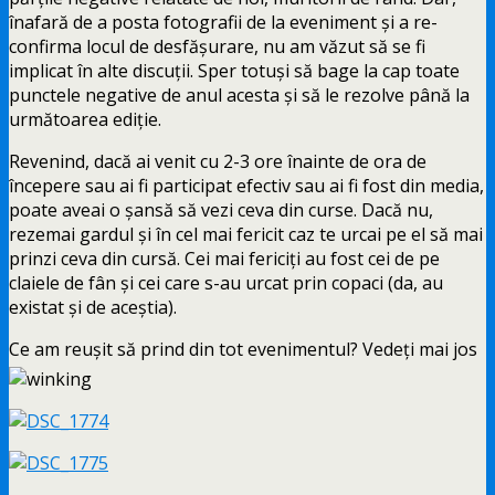
înafară de a posta fotografii de la eveniment şi a re-
confirma locul de desfăşurare, nu am văzut să se fi
implicat în alte discuţii. Sper totuşi să bage la cap toate
punctele negative de anul acesta şi să le rezolve până la
următoarea ediţie.
Revenind, dacă ai venit cu 2-3 ore înainte de ora de
începere sau ai fi participat efectiv sau ai fi fost din media,
poate aveai o şansă să vezi ceva din curse. Dacă nu,
rezemai gardul şi în cel mai fericit caz te urcai pe el să mai
prinzi ceva din cursă. Cei mai fericiţi au fost cei de pe
claiele de fân şi cei care s-au urcat prin copaci (da, au
existat şi de aceştia).
Ce am reuşit să prind din tot evenimentul? Vedeţi mai jos