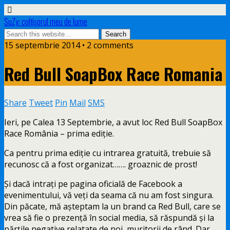
SuZy: colţişorul meu de lume
15 septembrie 2014 • 2 comments
Red Bull SoapBox Race Romania
Share
Tweet
Pin
Mail
SMS
Ieri, pe Calea 13 Septembrie, a avut loc Red Bull SoapBox
Race România – prima ediţie.
Ca pentru prima ediţie cu intrarea gratuită, trebuie să
recunosc că a fost organizat……. groaznic de prost!
Şi dacă intraţi pe pagina oficială de Facebook a
evenimentului, vă veţi da seama că nu am fost singura.
Din păcate, mă aşteptam la un brand ca Red Bull, care se
vrea să fie o prezenţă în social media, să răspundă şi la
părţile negative relatate de noi, muritorii de rând. Dar,