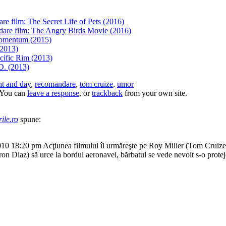
e film: The Secret Life of Pets (2016)
are film: The Angry Birds Movie (2016)
omentum (2015)
(2013)
cific Rim (2013)
D. (2013)
ht and day
,
recomandare
,
tom cruize
,
umor
 You can
leave a response
, or
trackback
from your own site.
ile.ro
spune:
18:20 pm Acţiunea filmului îl urmăreşte pe Roy Miller (Tom Cruize) un 
on Diaz) să urce la bordul aeronavei, bărbatul se vede nevoit s-o protej