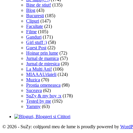
Bine de stiut!
(135)
Blog
(43)
Bucuresti
(185)
Clipuri
(147)
Facultate
(21)
Filme
(105)
Ganduri
(171)
Girl stuff :)
(58)
Guest Post
(22)
Hoinar prin lume
(72)
Jurnal de mamica
(57)
Jurnal de miresica
(20)
La Multi Ani!
(106)
MIAAAUrlaieli
(124)
Muzica
(70)
Prostia omeneasca
(98)
Suceava
(62)
SuZy & my boy :x
(178)
Tested by me
(192)
Yammy
(63)
© 2026 - SuZy: colţişorul meu de lume is proudly powered by
WordP