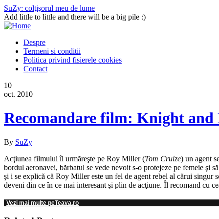
SuZy: colţişorul meu de lume
Add little to little and there will be a big pile :)
Despre
Termeni si conditii
Politica privind fisierele cookies
Contact
10
oct. 2010
Recomandare film: Knight and 
By
SuZy
Acţiunea filmului îl urmăreşte pe Roy Miller (
Tom Cruize
) un agent s
bordul aeronavei, bărbatul se vede nevoit s-o protejeze pe femeie şi să 
şi i se explică că Roy Miller este un fel de agent rebel al cărui singu
deveni din ce în ce mai interesant şi plin de acţiune. Îl recomand cu 
Vezi mai multe peTeava.ro