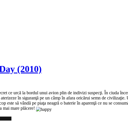
Day (2010)
ecret ce urcă la bordul unui avion plin de indivizi suspecţi. În ciuda înc
aterizeze în siguranţă pe un câmp în afara oricărui semn de civilizaţie. U
r scop este să vândă pe piaţa neagră o baterie în aparenţă ce nu se consum
cea mai mare plăcere!