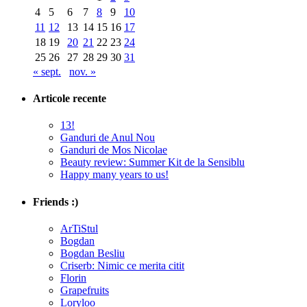
4
5
6
7
8
9
10
11
12
13
14
15
16
17
18
19
20
21
22
23
24
25
26
27
28
29
30
31
« sept.
nov. »
Articole recente
13!
Ganduri de Anul Nou
Ganduri de Mos Nicolae
Beauty review: Summer Kit de la Sensiblu
Happy many years to us!
Friends :)
ArTiStul
Bogdan
Bogdan Besliu
Criserb: Nimic ce merita citit
Florin
Grapefruits
Loryloo