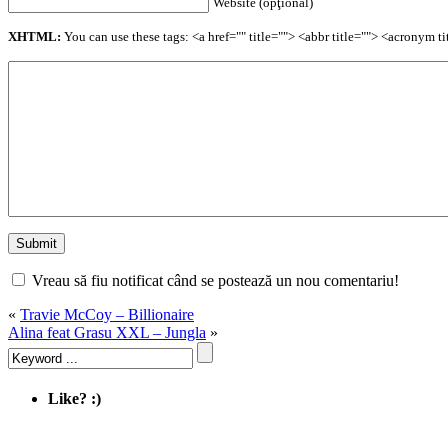
Website (opţional)
XHTML:
You can use these tags: <a href="" title=""> <abbr title=""> <acronym 
Vreau să fiu notificat când se postează un nou comentariu!
«
Travie McCoy – Billionaire
Alina feat Grasu XXL – Jungla
»
Like? :)