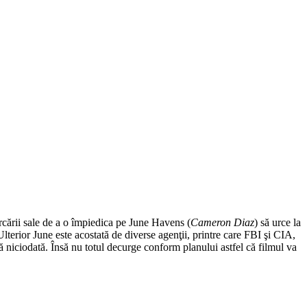
ercării sale de a o împiedica pe June Havens (
Cameron Diaz
) să urce la
lterior June este acostată de diverse agenţii, printre care FBI şi CIA,
ă niciodată. Însă nu totul decurge conform planului astfel că filmul va