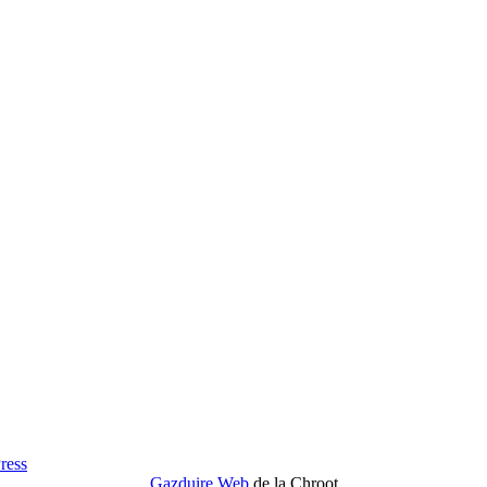
ress
Gazduire Web
de la Chroot