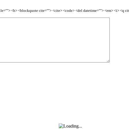
title=""> <b> <blockquote cite=""> <cite> <code> <del datetime=""> <em> <i> <q ci