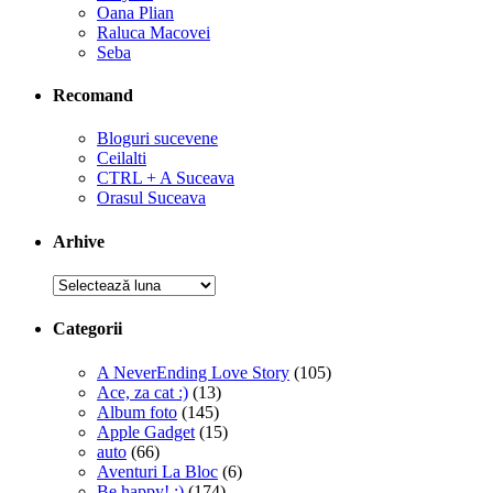
Oana Plian
Raluca Macovei
Seba
Recomand
Bloguri sucevene
Ceilalti
CTRL + A Suceava
Orasul Suceava
Arhive
Arhive
Categorii
A NeverEnding Love Story
(105)
Ace, za cat :)
(13)
Album foto
(145)
Apple Gadget
(15)
auto
(66)
Aventuri La Bloc
(6)
Be happy! :)
(174)