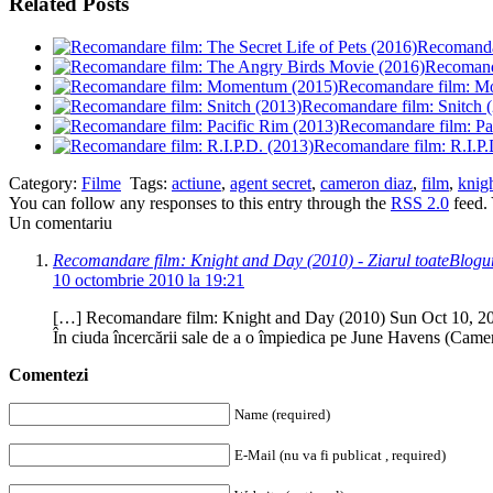
Related Posts
Recomandar
Recomand
Recomandare film: M
Recomandare film: Snitch 
Recomandare film: Pa
Recomandare film: R.I.P.
Category:
Filme
Tags:
actiune
,
agent secret
,
cameron diaz
,
film
,
knig
You can follow any responses to this entry through the
RSS 2.0
feed.
Un comentariu
Recomandare film: Knight and Day (2010) - Ziarul toateBlogur
10 octombrie 2010 la 19:21
[…] Recomandare film: Knight and Day (2010) Sun Oct 10, 2010 
În ciuda încercării sale de a o împiedica pe June Havens (Camer
Comentezi
Name (required)
E-Mail (nu va fi publicat , required)