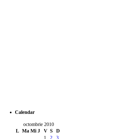
Calendar
octombrie 2010
L
Ma
Mi
J
V
S
D
1
2
3