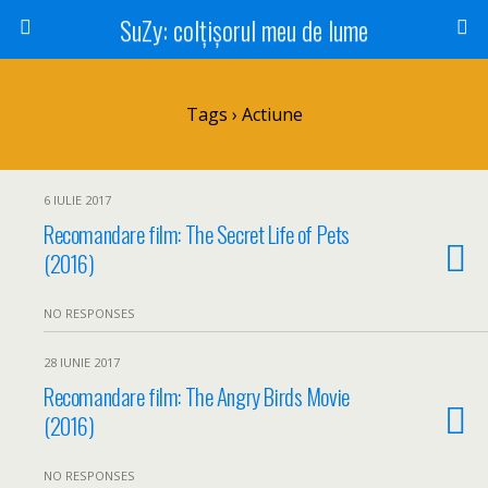
SuZy: colţişorul meu de lume
Tags › Actiune
6 IULIE 2017
Recomandare film: The Secret Life of Pets
(2016)
NO RESPONSES
28 IUNIE 2017
Recomandare film: The Angry Birds Movie
(2016)
NO RESPONSES