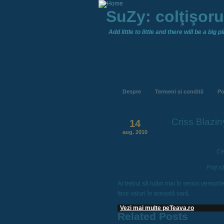
SuZy: colţişor
Add little to little and there will be a big pil
Despre
Termeni si conditii
Po
Criss Blazi
14
aug. 2010
Ce
Poţi să
Ar trebui să luăm mai în serios versuril
face valuri în această vară.
Vezi mai multe peTeava.ro
Related Posts