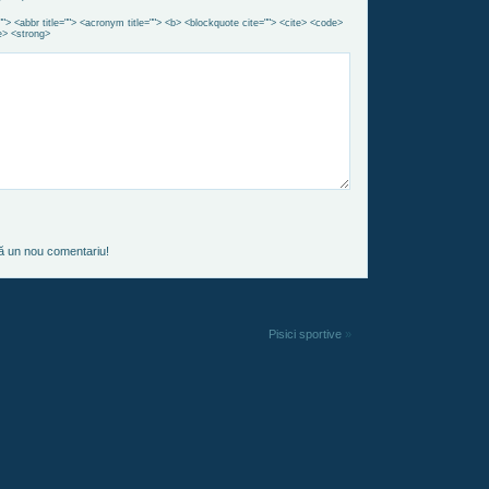
""> <abbr title=""> <acronym title=""> <b> <blockquote cite=""> <cite> <code>
e> <strong>
ză un nou comentariu!
Pisici sportive
»