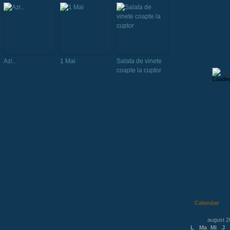
Azi..
1 Mai
Salata de vinete
coapte la cuptor
Calendar
august 2
L
Ma
Mi
J