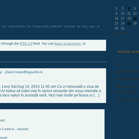
2
3
4
5
9
10
11
12
16
17
18
19
23
24
25
26
e
,
azi
,
criss blaziny
,
foc
,
funky junky
,
melodie
,
minunat
,
mr. levy
,
vara
,
zi
30
31
« iul.
sept. »
y through the
RSS 2.0
feed. You can
leave a response
, or
Articole rece
13!
Ganduri de Anu
 - Ziarul toateBlogurile.ro
Ganduri de Mo
r. Levy Sat Aug 14, 2010 11:45 am Ce zi minunată e ziua de
Beauty review:
rzi! Ar trebui să luăm mai în serios versurile din noua melodie a
de la Sensiblu
va face valuri în această vară. Vezi mai multe peTeava.ro […]
Happy many ye
red)
 fi publicat , required)
ional)