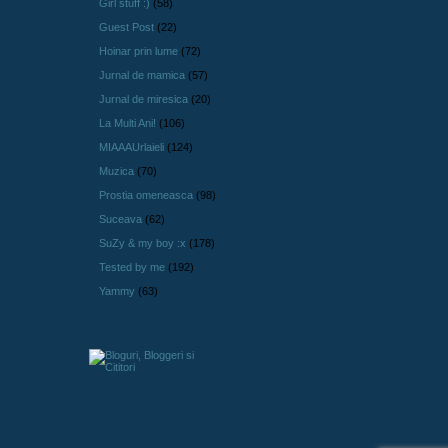
Girl stuff :)
(58)
Guest Post
(22)
Hoinar prin lume
(72)
Jurnal de mamica
(57)
Jurnal de miresica
(20)
La Multi Ani!
(106)
MIAAAUrlaieli
(124)
Muzica
(70)
Prostia omeneasca
(98)
Suceava
(62)
SuZy & my boy :x
(178)
Tested by me
(192)
Yammy
(63)