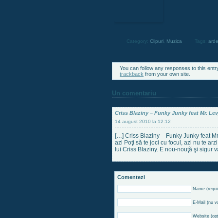
Category:
Clipuri
,
Muzica
Tags:
ard
You can follow any responses to this entr
trackback
from your own site.
Un comentariu
Criss Blaziny – Funky Junky feat Mr. Levy
14 august 2010 la 12:12
[…] Criss Blaziny – Funky Junky feat M
azi Poţi să te joci cu focul, azi nu te a
lui Criss Blaziny. E nou-nouţă şi sigur 
Comentezi
Name (requi
E-Mail (nu va
Website (opţ