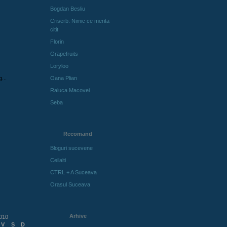
Bogdan Besliu
Criserb: Nimic ce merita
citit
Florin
Grapefruits
Loryloo
Oana Plian
Raluca Macovei
Seba
Recomand
Bloguri sucevene
Ceilalti
CTRL + A Suceava
Orasul Suceava
Arhive
010
V
S
D
Arhive