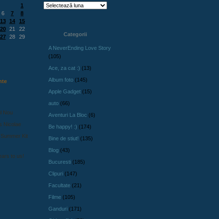
1
6
7
8
13
14
15
20
21
22
Categorii
27
28
29
A NeverEnding Love Story
(105)
Ace, za cat :)
(13)
Album foto
(145)
nte
Apple Gadget
(15)
auto
(66)
l Nou
Aventuri La Bloc
(6)
s Nicolae
Be happy! :)
(174)
 Summer Kit
Bine de stiut!
(135)
Blog
(43)
ars to us!
Bucuresti
(185)
Clipuri
(147)
Facultate
(21)
Filme
(105)
Ganduri
(171)