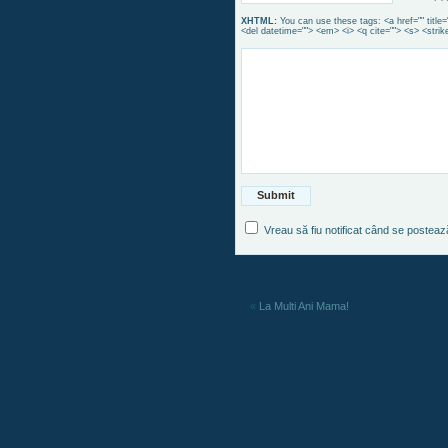
XHTML:
You can use these tags: <a href="" title=
<del datetime=""> <em> <i> <q cite=""> <s> <strik
Vreau să fiu notificat când se postea
«
La Multi Ani Mama!