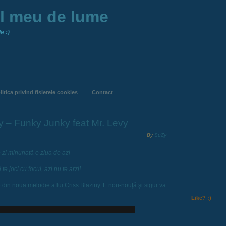
ul meu de lume
e :)
litica privind fisierele cookies
Contact
ny – Funky Junky feat Mr. Levy
By
SuZy
 zi minunată e ziua de azi
 te joci cu focul, azi nu te arzi!
e din noua melodie a lui Criss Blaziny. E nou-nouţă şi sigur va
Like? :)