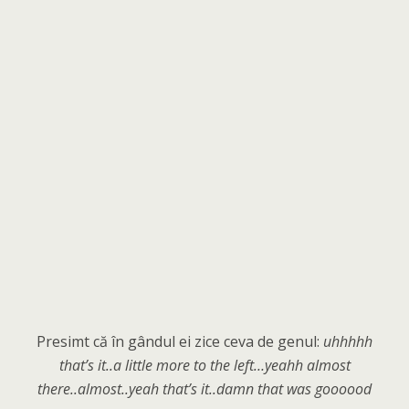
Presimt că în gândul ei zice ceva de genul:
uhhhhh
that’s it..a little more to the left…yeahh almost
there..almost..yeah that’s it..damn that was goooood