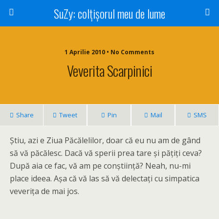
SuZy: colţişorul meu de lume
1 Aprilie 2010 • No Comments
Veverita Scarpinici
Share
Tweet
Pin
Mail
SMS
Ştiu, azi e Ziua Păcălelilor, doar că eu nu am de gând
să vă păcălesc. Dacă vă sperii prea tare şi păţiţi ceva?
După aia ce fac, vă am pe conştiinţă? Neah, nu-mi
place ideea. Aşa că vă las să vă delectaţi cu simpatica
veveriţa de mai jos.