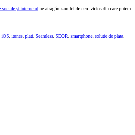
e sociale şi internetul
ne atrag într-un fel de cerc vicios din care putem
,
iOS
,
itunes
,
plati
,
Seamless
,
SEQR
,
smartphone
,
solutie de plata
,