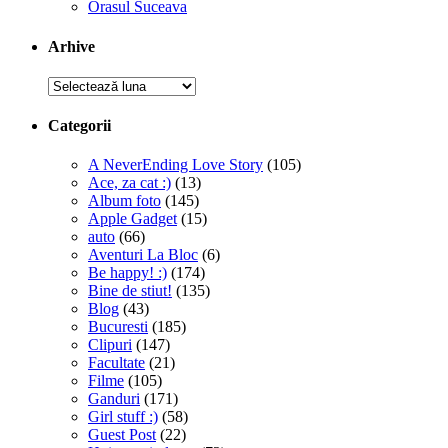
Orasul Suceava
Arhive
Arhive
Categorii
A NeverEnding Love Story
(105)
Ace, za cat :)
(13)
Album foto
(145)
Apple Gadget
(15)
auto
(66)
Aventuri La Bloc
(6)
Be happy! :)
(174)
Bine de stiut!
(135)
Blog
(43)
Bucuresti
(185)
Clipuri
(147)
Facultate
(21)
Filme
(105)
Ganduri
(171)
Girl stuff :)
(58)
Guest Post
(22)