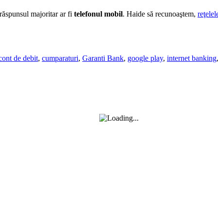
 răspunsul majoritar ar fi
telefonul mobil
. Haide să recunoaştem,
reţelel
cont de debit
,
cumparaturi
,
Garanti Bank
,
google play
,
internet banking