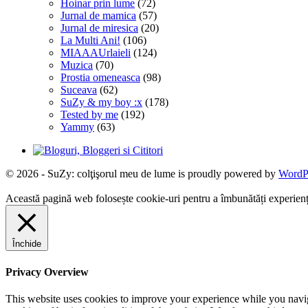
Hoinar prin lume
(72)
Jurnal de mamica
(57)
Jurnal de miresica
(20)
La Multi Ani!
(106)
MIAAAUrlaieli
(124)
Muzica
(70)
Prostia omeneasca
(98)
Suceava
(62)
SuZy & my boy :x
(178)
Tested by me
(192)
Yammy
(63)
© 2026 - SuZy: colţişorul meu de lume is proudly powered by
WordP
Această pagină web folosește cookie-uri pentru a îmbunătăți experiența 
Închide
Privacy Overview
This website uses cookies to improve your experience while you navigat