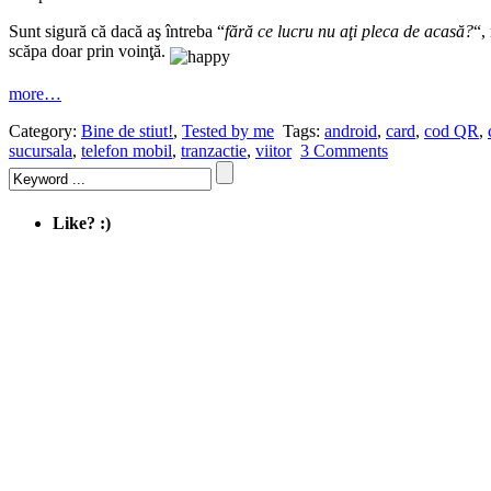
Sunt sigură că dacă aş întreba “
fără ce lucru nu aţi pleca de acasă?
“,
scăpa doar prin voinţă.
more…
Category:
Bine de stiut!
,
Tested by me
Tags:
android
,
card
,
cod QR
,
sucursala
,
telefon mobil
,
tranzactie
,
viitor
3 Comments
Like? :)