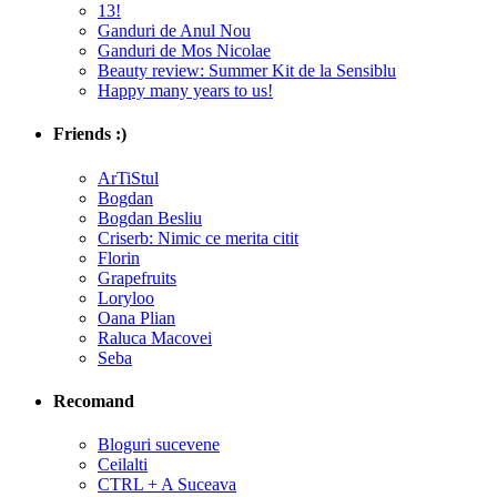
13!
Ganduri de Anul Nou
Ganduri de Mos Nicolae
Beauty review: Summer Kit de la Sensiblu
Happy many years to us!
Friends :)
ArTiStul
Bogdan
Bogdan Besliu
Criserb: Nimic ce merita citit
Florin
Grapefruits
Loryloo
Oana Plian
Raluca Macovei
Seba
Recomand
Bloguri sucevene
Ceilalti
CTRL + A Suceava