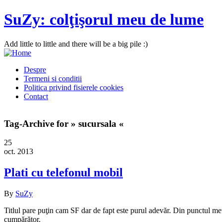
SuZy: colţişorul meu de lume
Add little to little and there will be a big pile :)
Despre
Termeni si conditii
Politica privind fisierele cookies
Contact
Tag-Archive for » sucursala «
25
oct. 2013
Plati cu telefonul mobil
By
SuZy
Titlul pare puţin cam SF dar de fapt este purul adevăr. Din punctul meu
cumpărător.