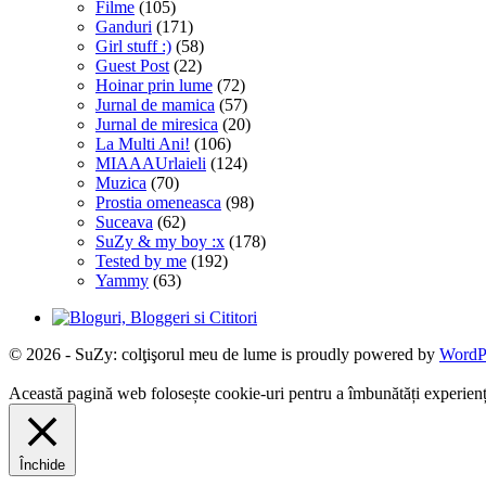
Filme
(105)
Ganduri
(171)
Girl stuff :)
(58)
Guest Post
(22)
Hoinar prin lume
(72)
Jurnal de mamica
(57)
Jurnal de miresica
(20)
La Multi Ani!
(106)
MIAAAUrlaieli
(124)
Muzica
(70)
Prostia omeneasca
(98)
Suceava
(62)
SuZy & my boy :x
(178)
Tested by me
(192)
Yammy
(63)
© 2026 - SuZy: colţişorul meu de lume is proudly powered by
WordP
Această pagină web folosește cookie-uri pentru a îmbunătăți experiența 
Închide