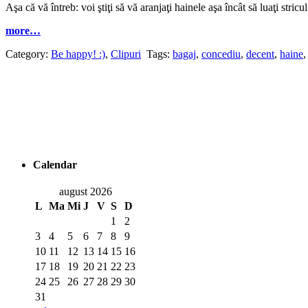
Aşa că vă întreb: voi ştiţi să vă aranjaţi hainele aşa încât să luaţi stric
more…
Category:
Be happy! :)
,
Clipuri
Tags:
bagaj
,
concediu
,
decent
,
haine
Calendar
august 2026
L
Ma
Mi
J
V
S
D
1
2
3
4
5
6
7
8
9
10
11
12
13
14
15
16
17
18
19
20
21
22
23
24
25
26
27
28
29
30
31