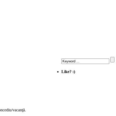
Like? :)
concediu/vacanţă.