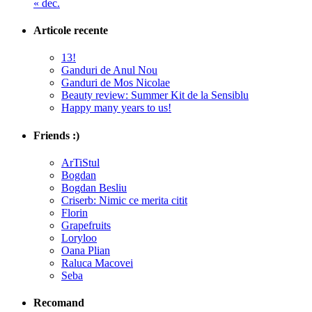
« dec.
Articole recente
13!
Ganduri de Anul Nou
Ganduri de Mos Nicolae
Beauty review: Summer Kit de la Sensiblu
Happy many years to us!
Friends :)
ArTiStul
Bogdan
Bogdan Besliu
Criserb: Nimic ce merita citit
Florin
Grapefruits
Loryloo
Oana Plian
Raluca Macovei
Seba
Recomand