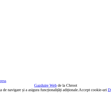
ress
Gazduire Web
de la Chroot
de navigare și a asigura funcționalițăți adiționale.
Accept cookie-uri
De