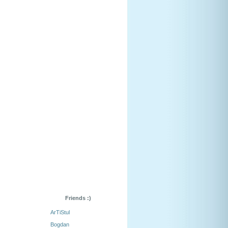
Friends :)
ArTiStul
Bogdan