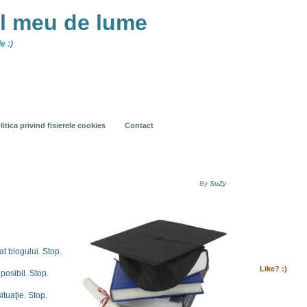
ul meu de lume
e :)
litica privind fisierele cookies
Contact
By
SuZy
at blogului. Stop.
Like? :)
osibil. Stop.
ituaţie. Stop.