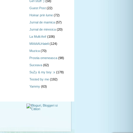
Girl stuff :)
(58)
Guest Post
(22)
Hoinar prin lume
(72)
Jurnal de mamica
(57)
Jurnal de miresica
(20)
La Multi Ani!
(106)
MIAAAUrlaieli
(124)
Muzica
(70)
Prostia omeneasca
(98)
Suceava
(62)
SuZy & my boy :x
(178)
Tested by me
(192)
Yammy
(63)