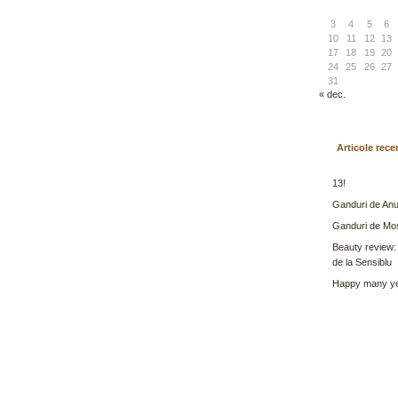
3
4
5
6
10
11
12
13
17
18
19
20
24
25
26
27
31
« dec.
Articole rece
13!
Ganduri de Anu
Ganduri de Mo
Beauty review:
de la Sensiblu
Happy many ye