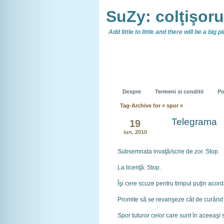
SuZy: colţişor
Add little to little and there will be a big pil
Despre
Termeni si conditii
Po
Tag-Archive for » spor «
Telegrama
19
iun. 2010
Subsemnata invaţă/scrie de zor. Stop.
La licenţă. Stop.
Îşi cere scuze pentru timpul puţin acord
Promite să se revanşeze cât de curând p
Spor tuturor celor care sunt în aceeaşi s