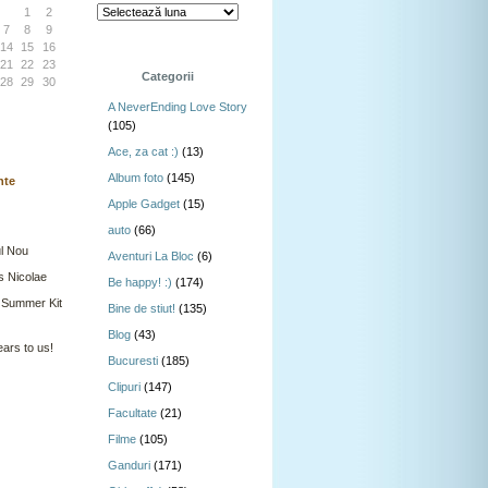
1
2
7
8
9
14
15
16
21
22
23
Categorii
28
29
30
A NeverEnding Love Story
(105)
Ace, za cat :)
(13)
Album foto
(145)
nte
Apple Gadget
(15)
auto
(66)
l Nou
Aventuri La Bloc
(6)
s Nicolae
Be happy! :)
(174)
 Summer Kit
Bine de stiut!
(135)
Blog
(43)
ars to us!
Bucuresti
(185)
Clipuri
(147)
Facultate
(21)
Filme
(105)
Ganduri
(171)