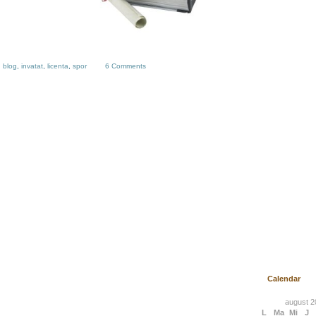
:
blog
,
invatat
,
licenta
,
spor
6 Comments
Calendar
august 2
L
Ma
Mi
J