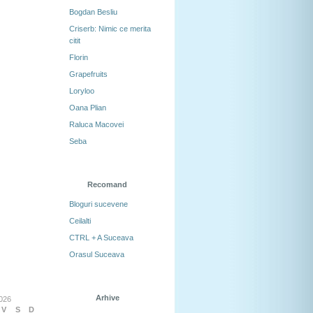
Bogdan Besliu
Criserb: Nimic ce merita
citit
Florin
Grapefruits
Loryloo
Oana Plian
Raluca Macovei
Seba
Recomand
Bloguri sucevene
Ceilalti
CTRL + A Suceava
Orasul Suceava
Arhive
026
V
S
D
Arhive