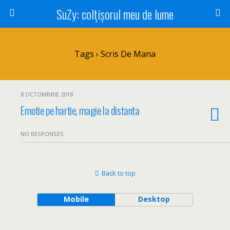
SuZy: colţişorul meu de lume
Tags › Scris De Mana
8 OCTOMBRIE 2018
Emotie pe hartie, magie la distanta
NO RESPONSES
Back to top
Mobile
Desktop