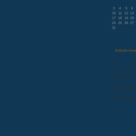
3
4
5
6
10
11
12
13
17
18
19
20
24
25
26
27
31
« dec.
Articole rece
13!
Ganduri de Anu
Ganduri de Mo
Beauty review:
de la Sensiblu
Happy many ye