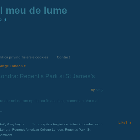
ul meu de lume
e :)
litica privind fisierele cookies
Contact
ollege London «
Londra: Regent’s Park si St James’s
By
SuZy
dra dar noi ne-am oprit doar în acestea, momentan. Vor mai
…
Like? :)
SuZy & my boy :x
Tags:
capitala Angliei
,
ce vizitezi in Londra
,
locuri
n Londra
,
Regent's American College London
,
Regent's Park
,
St.
Comment