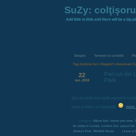
SuZy: colţişor
Add little to little and there will be a big pil
Despre
Termeni si conditii
Po
Tag-Archive for » Regent’s American C
Parcuri din 
22
Park
iun. 2018
Știu că există mai multe parcuri în Lon
urma și altele, cu siguranță
more
Category:
Album foto
,
Hoinar prin lume
,
de vizitat in Londra
,
London Zoo
,
parcuri di
James's Park
,
Winfield House
Leave a 