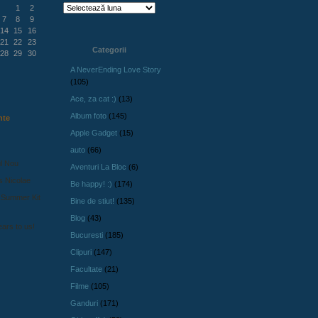
1
2
7
8
9
14
15
16
21
22
23
Categorii
28
29
30
A NeverEnding Love Story
(105)
Ace, za cat :)
(13)
Album foto
(145)
nte
Apple Gadget
(15)
auto
(66)
l Nou
Aventuri La Bloc
(6)
s Nicolae
Be happy! :)
(174)
 Summer Kit
Bine de stiut!
(135)
Blog
(43)
ars to us!
Bucuresti
(185)
Clipuri
(147)
Facultate
(21)
Filme
(105)
Ganduri
(171)