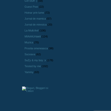
Girl stuff :)
(58)
Guest Post
(22)
Hoinar prin lume
(72)
Jurnal de mamica
(57)
Jurnal de miresica
(20)
La Multi Ani!
(106)
MIAAAUrlaieli
(124)
Muzica
(70)
Prostia omeneasca
(98)
Suceava
(62)
SuZy & my boy :x
(178)
Tested by me
(192)
Yammy
(63)