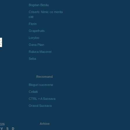
Bogdan Besliu
Criserb: Nimic ce merita
citit
Florin
Grapefruits
Loryloo
Oana Plian
Raluca Macovei
Seba
Recomand
Bloguri sucevene
Ceilalti
CTRL + A Suceava
Orasul Suceava
Arhive
026
V
S
D
Arhive