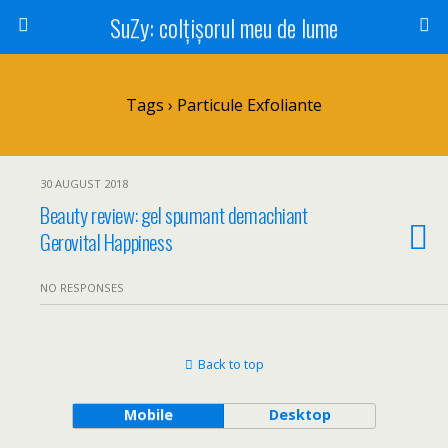
SuZy: colţişorul meu de lume
Tags › Particule Exfoliante
30 AUGUST 2018
Beauty review: gel spumant demachiant
Gerovital Happiness
NO RESPONSES
Back to top
Mobile
Desktop