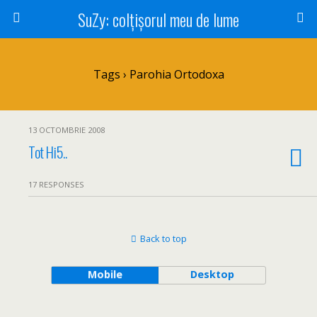
SuZy: colţişorul meu de lume
Tags › Parohia Ortodoxa
13 OCTOMBRIE 2008
Tot Hi5..
17 RESPONSES
Back to top
Mobile
Desktop