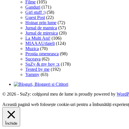
Filme
(105)
Ganduri
(171)
Girl stuff :)
(58)
Guest Post
(22)
Hoinar prin lume
(72)
Jurnal de mamica
(57)
Jurnal de miresica
(20)
La Multi Ani!
(106)
MIAAAUrlaieli
(124)
Muzica
(70)
Prostia omeneasca
(98)
Suceava
(62)
SuZy & my boy :x
(178)
Tested by me
(192)
Yammy
(63)
© 2026 - SuZy: colţişorul meu de lume is proudly powered by
WordP
Această pagină web folosește cookie-uri pentru a îmbunătăți experiența 
Închide