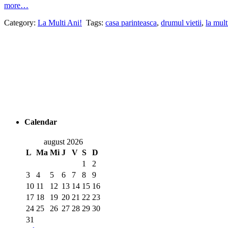
more…
Category:
La Multi Ani!
Tags:
casa parinteasca
,
drumul vietii
,
la mult
Calendar
august 2026
L
Ma
Mi
J
V
S
D
1
2
3
4
5
6
7
8
9
10
11
12
13
14
15
16
17
18
19
20
21
22
23
24
25
26
27
28
29
30
31