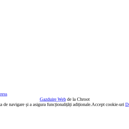
ress
Gazduire Web
de la Chroot
de navigare și a asigura funcționalițăți adiționale.
Accept cookie-uri
De