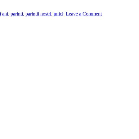
i ani
,
parinti
,
parintii nostri
,
unici
Leave a Comment