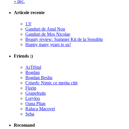
« dec.
Articole recente
13!
Ganduri de Anul Nou
Ganduri de Mos Nicolae
Beauty review: Summer Kit de la Sensiblu
Happy many years to us!
Friends :)
ArTiStul
Bogdan
Bogdan Besliu
Criserb: Nimic ce merita citit
Florin
Grapefruits
Loryloo
Oana Plian
Raluca Macovei
Seba
Recomand