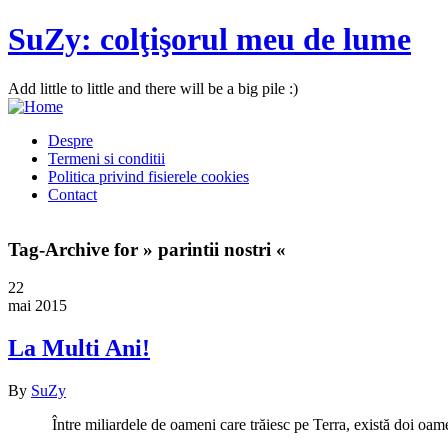
SuZy: colţişorul meu de lume
Add little to little and there will be a big pile :)
Despre
Termeni si conditii
Politica privind fisierele cookies
Contact
Tag-Archive for » parintii nostri «
22
mai 2015
La Multi Ani!
By
SuZy
Între miliardele de oameni care trăiesc pe Terra, există doi oame