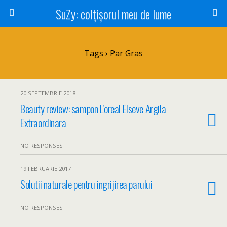
SuZy: colţişorul meu de lume
Tags › Par Gras
20 SEPTEMBRIE 2018
Beauty review: sampon L’oreal Elseve Argila
Extraordinara
NO RESPONSES
19 FEBRUARIE 2017
Solutii naturale pentru ingrijirea parului
NO RESPONSES