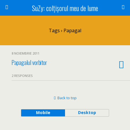
SuZy: colţişorul meu de lume
Tags › Papagal
8 NOIEMBRIE 2011
Papagalul vorbitor
2 RESPONSES
Back to top
Mobile
Desktop