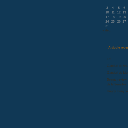
3
4
5
6
10
11
12
13
17
18
19
20
24
25
26
27
31
« dec.
Articole rece
13!
Ganduri de Anu
Ganduri de Mo
Beauty review:
de la Sensiblu
Happy many ye