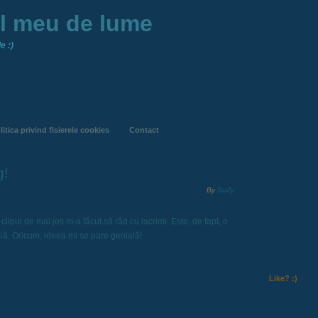
ul meu de lume
e :)
litica privind fisierele cookies
Contact
g!
By
SuZy
 clipul de mai jos m-a făcut să râd cu lacrimi. Este, de fapt, o
lă. Oricum, ideea mi se pare genială!
Like? :)