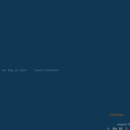
g
,
cat
,
dog
,
o2
,
pisici
Leave a Comment
Calendar
august 2
L
Ma
Mi
J