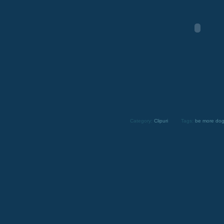
Category:
Clipuri
Tags:
be more do