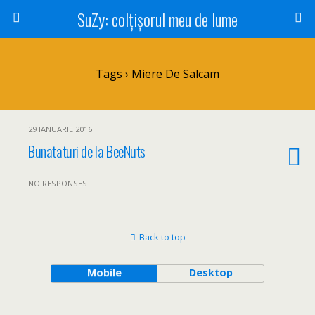
SuZy: colţişorul meu de lume
Tags › Miere De Salcam
29 IANUARIE 2016
Bunataturi de la BeeNuts
NO RESPONSES
Back to top
Mobile
Desktop