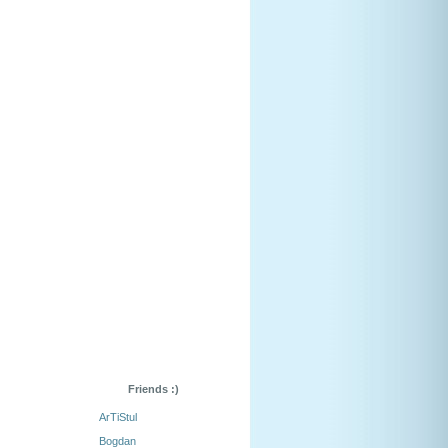
Friends :)
ArTiStul
Bogdan