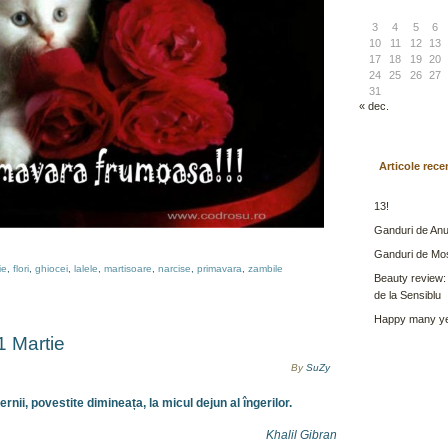
3
4
5
6
10
11
12
13
17
18
19
20
24
25
26
27
31
« dec.
Articole rece
13!
Ganduri de Anu
Ganduri de Mo
ie
,
flori
,
ghiocei
,
lalele
,
martisoare
,
narcise
,
primavara
,
zambile
Beauty review:
de la Sensiblu
Happy many ye
1 Martie
By
SuZy
ernii, povestite dimineața, la micul dejun al îngerilor.
Khalil Gibran