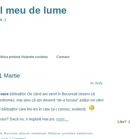
ul meu de lume
e :)
litica privind fisierele cookies
Contact
1 Martie
By
SuZy
șoare
bărbaților. De când am venit în București observ că
nformez, mai ales că am devenit “de-a locului” astăzi voi oferi
bărbaților care îmi ies în cale (și-i cunosc, evident).
ului? Dacă nu, o regăsiți mai jos.
more…
Like? :)
ie
,
Bucuresti
,
ghiocei
,
martisoare
,
Moldova
,
povestea martisorului
,
Leave a Comment