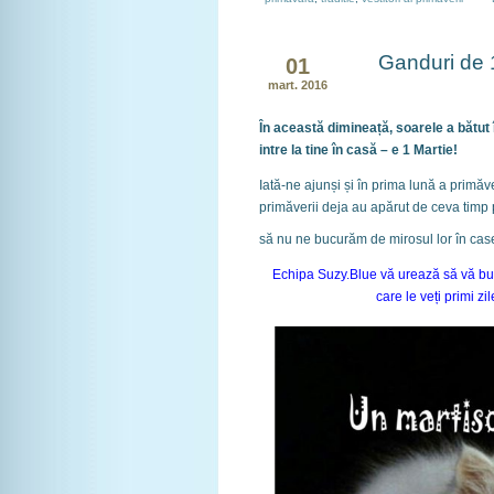
Ganduri de 
01
mart. 2016
În această dimineață, soarele a bătut 
intre la tine în casă – e 1 Martie!
Iată-ne ajunși și în prima lună a primăve
primăverii deja au apărut de ceva timp p
să nu ne bucurăm de mirosul lor în cas
Echipa Suzy.Blue vă urează să vă buc
care le veți primi z