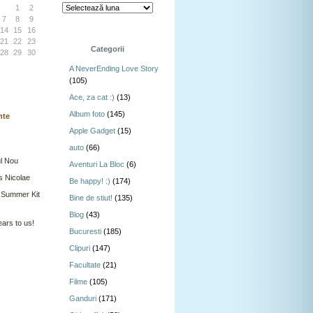
1
2
7
8
9
14
15
16
21
22
23
Categorii
28
29
30
A NeverEnding Love Story
(105)
Ace, za cat :)
(13)
Album foto
(145)
nte
Apple Gadget
(15)
auto
(66)
l Nou
Aventuri La Bloc
(6)
s Nicolae
Be happy! :)
(174)
 Summer Kit
Bine de stiut!
(135)
Blog
(43)
ars to us!
Bucuresti
(185)
Clipuri
(147)
Facultate
(21)
Filme
(105)
Ganduri
(171)