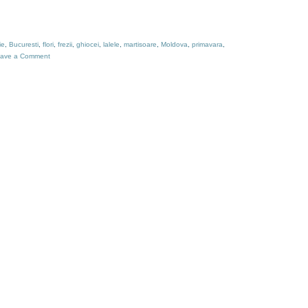
ie
,
Bucuresti
,
flori
,
frezii
,
ghiocei
,
lalele
,
martisoare
,
Moldova
,
primavara
,
ave a Comment