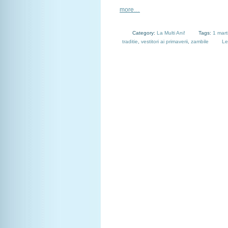
more…
Category:
La Multi Ani!
Tags:
1 mart
traditie
,
vestitori ai primaverii
,
zambile
Le