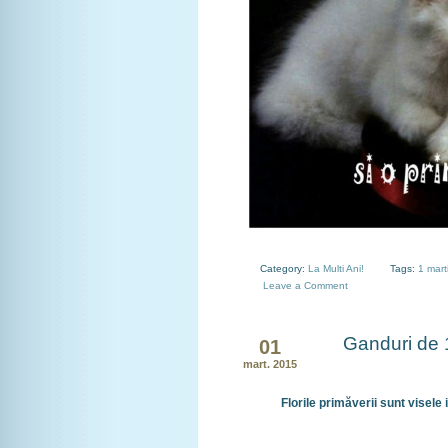
Category:
La Multi Ani!
Tags:
1 mart
Leave a Comment
Ganduri de 
01
mart. 2015
Florile primăverii sunt visele i