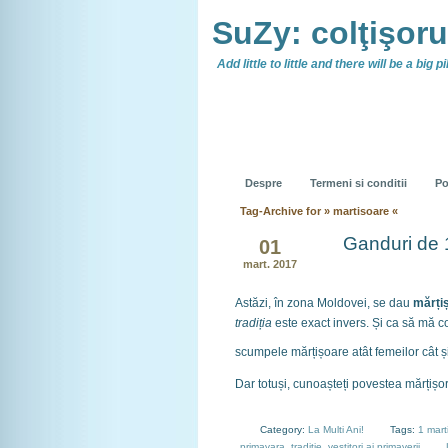
SuZy: colţişor
Add little to little and there will be a big pil
Despre
Termeni si conditii
Po
Tag-Archive for » martisoare «
Ganduri de 
01
mart. 2017
Astăzi, în zona Moldovei, se dau
mărți
tradiția
este exact invers. Și ca să mă co
scumpele mărțișoare atât femeilor cât și 
Dar totuși, cunoașteți povestea mărțișor
Category:
La Multi Ani!
Tags:
1 mart
primavara
,
traditie
,
vestitori ai primaverii