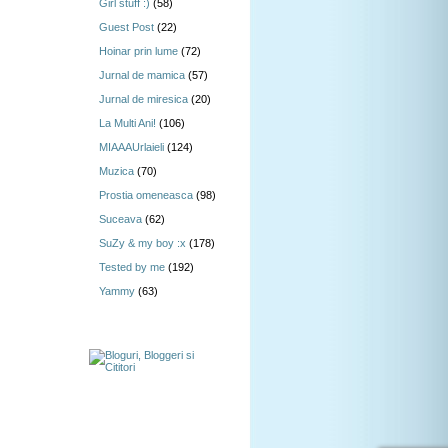
Girl stuff :)
(58)
Guest Post
(22)
Hoinar prin lume
(72)
Jurnal de mamica
(57)
Jurnal de miresica
(20)
La Multi Ani!
(106)
MIAAAUrlaieli
(124)
Muzica
(70)
Prostia omeneasca
(98)
Suceava
(62)
SuZy & my boy :x
(178)
Tested by me
(192)
Yammy
(63)