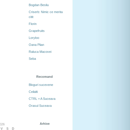
Bogdan Besliu
Criserb: Nimic ce merita
citit
Florin
Grapefruits
Loryloo
Oana Plian
Raluca Macovei
Seba
Recomand
Bloguri sucevene
Ceilalti
CTRL + A Suceava
Orasul Suceava
Arhive
026
V
S
D
Arhive