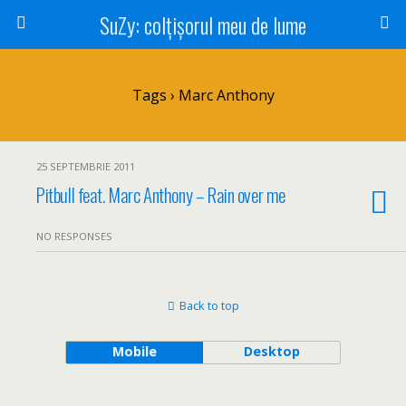
SuZy: colţişorul meu de lume
Tags › Marc Anthony
25 SEPTEMBRIE 2011
Pitbull feat. Marc Anthony – Rain over me
NO RESPONSES
Back to top
Mobile
Desktop