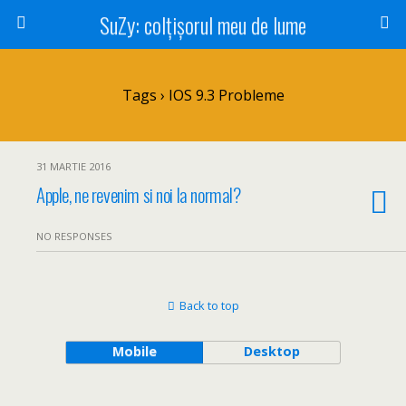
SuZy: colţişorul meu de lume
Tags › IOS 9.3 Probleme
31 MARTIE 2016
Apple, ne revenim si noi la normal?
NO RESPONSES
Back to top
Mobile
Desktop