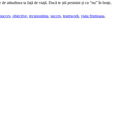
 de atitudinea ta față de viață. Dacă te știi pesimist și cu “nu” în brațe,
succes
,
obiective
,
recunostinta
,
succes
,
teamwork
,
viata frumoasa
,