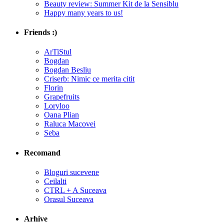
Beauty review: Summer Kit de la Sensiblu
Happy many years to us!
Friends :)
ArTiStul
Bogdan
Bogdan Besliu
Criserb: Nimic ce merita citit
Florin
Grapefruits
Loryloo
Oana Plian
Raluca Macovei
Seba
Recomand
Bloguri sucevene
Ceilalti
CTRL + A Suceava
Orasul Suceava
Arhive