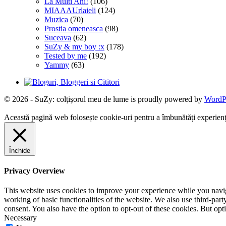
La Multi Ani!
(106)
MIAAAUrlaieli
(124)
Muzica
(70)
Prostia omeneasca
(98)
Suceava
(62)
SuZy & my boy :x
(178)
Tested by me
(192)
Yammy
(63)
© 2026 - SuZy: colţişorul meu de lume is proudly powered by
WordP
Această pagină web folosește cookie-uri pentru a îmbunătăți experiența 
Închide
Privacy Overview
This website uses cookies to improve your experience while you navigat
working of basic functionalities of the website. We also use third-pa
consent. You also have the option to opt-out of these cookies. But op
Necessary