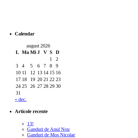
Calendar
august 2026
L
Ma
Mi
J
V
S
D
1
2
3
4
5
6
7
8
9
10
11
12
13
14
15
16
17
18
19
20
21
22
23
24
25
26
27
28
29
30
31
« dec.
Articole recente
13!
Ganduri de Anul Nou
Ganduri de Mos Nicolae