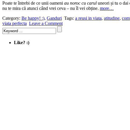
Poate te întrebi de ce unii oameni
au noroc cu carul
uneori și tu o dai 
nu te mira că atunci când vrei ceva – nu îl vei obține.
more…
Category:
Be happy! :)
,
Ganduri
Tags:
a reusi in viata
,
atitudine
,
com
viata perfecta
Leave a Comment
Like? :)