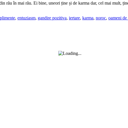
din rău în mai rău. Ei bine, uneori ține și de karma dar, cel mai mult, ține
plimente
,
entuziasm
,
gandire pozitiva
,
iertare
,
karma
,
noroc
,
oameni de 