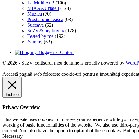
La Multi Ani!
(106)
MIAAAUrlaieli
(124)
Muzica
(70)
Prostia omeneasca
(98)
Suceava
(62)
SuZy & my boy :x
(178)
Tested by me
(192)
Yammy
(63)
© 2026 - SuZy: colţişorul meu de lume is proudly powered by
WordP
Această pagină web folosește cookie-uri pentru a îmbunătăți experiența 
Închide
Privacy Overview
This website uses cookies to improve your experience while you navigat
working of basic functionalities of the website. We also use third-pa
consent. You also have the option to opt-out of these cookies. But op
Necessary