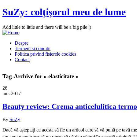
SuZy: colţişorul meu de lume
Add little to little and there will be a big pile :)
Despre
Termeni si conditii
Politica privind fisierele cookies
Contact
Tag-Archive for » elasticitate «
26
iun. 2017
Beauty review: Crema anticelulitica termo
By
SuZy
Dacă vă așteptați ca acesta să fie un articol care să vă pună pe tavă m
am avut nevoie așa că nu vreau să vă dau sfaturi în această privință. Un