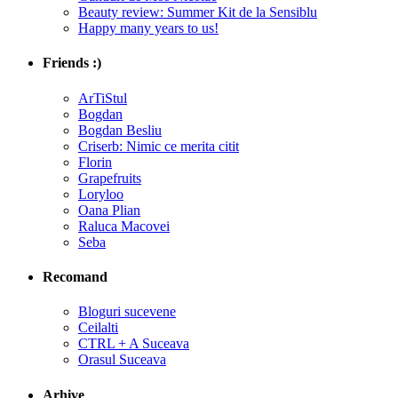
Beauty review: Summer Kit de la Sensiblu
Happy many years to us!
Friends :)
ArTiStul
Bogdan
Bogdan Besliu
Criserb: Nimic ce merita citit
Florin
Grapefruits
Loryloo
Oana Plian
Raluca Macovei
Seba
Recomand
Bloguri sucevene
Ceilalti
CTRL + A Suceava
Orasul Suceava
Arhive