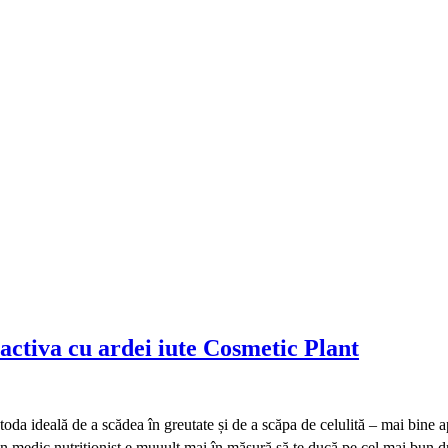
activa cu ardei iute Cosmetic Plant
etoda ideală de a scădea în greutate și de a scăpa de celulită – mai bine 
 medic nutriționist e muuult mai în măsură să te ducă pe cel mai bun drum