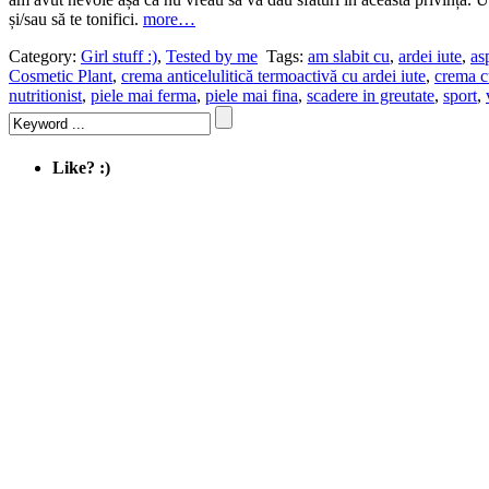
și/sau să te tonifici.
more…
Category:
Girl stuff :)
,
Tested by me
Tags:
am slabit cu
,
ardei iute
,
as
Cosmetic Plant
,
crema anticelulitică termoactivă cu ardei iute
,
crema c
nutritionist
,
piele mai ferma
,
piele mai fina
,
scadere in greutate
,
sport
,
Like? :)