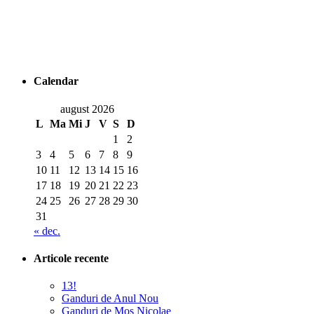
Calendar
august 2026
L
Ma
Mi
J
V
S
D
1
2
3
4
5
6
7
8
9
10
11
12
13
14
15
16
17
18
19
20
21
22
23
24
25
26
27
28
29
30
31
« dec.
Articole recente
13!
Ganduri de Anul Nou
Ganduri de Mos Nicolae