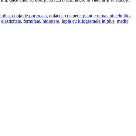
lulita
,
coaja de portocala
,
colacei
,
cosmetic plant
,
crema anticelulitica
,
elasticitate
,
fermitate
,
hidratare
,
lupta cu kilogramele in plus
,
medic