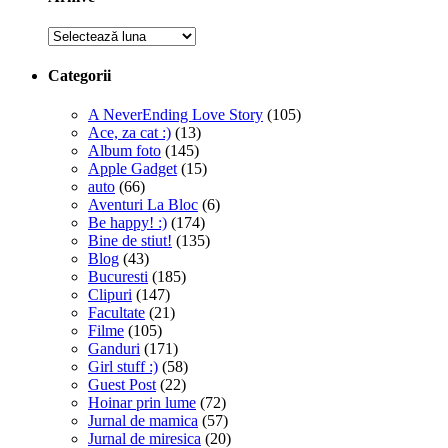
Arhive
Categorii
A NeverEnding Love Story
(105)
Ace, za cat :)
(13)
Album foto
(145)
Apple Gadget
(15)
auto
(66)
Aventuri La Bloc
(6)
Be happy! :)
(174)
Bine de stiut!
(135)
Blog
(43)
Bucuresti
(185)
Clipuri
(147)
Facultate
(21)
Filme
(105)
Ganduri
(171)
Girl stuff :)
(58)
Guest Post
(22)
Hoinar prin lume
(72)
Jurnal de mamica
(57)
Jurnal de miresica
(20)