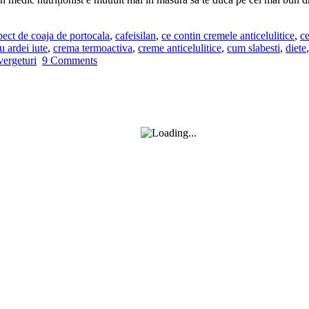
pect de coaja de portocala
,
cafeisilan
,
ce contin cremele anticelulitice
,
ce
u ardei iute
,
crema termoactiva
,
creme anticelulitice
,
cum slabesti
,
diete
vergeturi
9 Comments