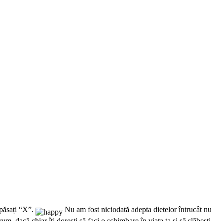
apăsați “X”.
Nu am fost niciodată adepta dietelor întrucât nu
, dacă chiar îți dorești să faci o schimbare în viața ta și să slăbești