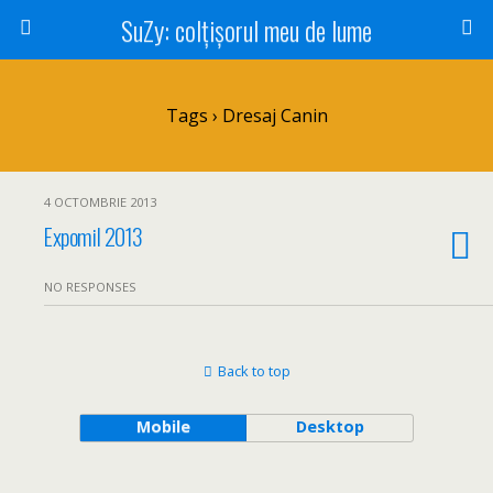
SuZy: colţişorul meu de lume
Tags › Dresaj Canin
4 OCTOMBRIE 2013
Expomil 2013
NO RESPONSES
Back to top
Mobile
Desktop