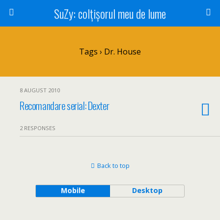
SuZy: colţişorul meu de lume
Tags › Dr. House
8 AUGUST 2010
Recomandare serial: Dexter
2 RESPONSES
Back to top
Mobile
Desktop