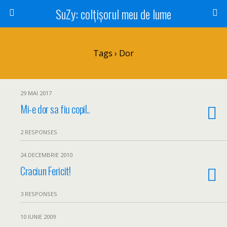
SuZy: colţişorul meu de lume
Tags › Dor
29 MAI 2017
Mi-e dor sa fiu copil..
2 RESPONSES
24 DECEMBRIE 2010
Craciun Fericit!
3 RESPONSES
10 IUNIE 2009