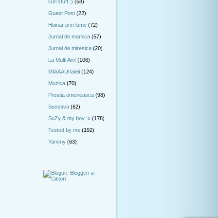
Girl stuff :)
(58)
Guest Post
(22)
Hoinar prin lume
(72)
Jurnal de mamica
(57)
Jurnal de miresica
(20)
La Multi Ani!
(106)
MIAAAUrlaieli
(124)
Muzica
(70)
Prostia omeneasca
(98)
Suceava
(62)
SuZy & my boy :x
(178)
Tested by me
(192)
Yammy
(63)