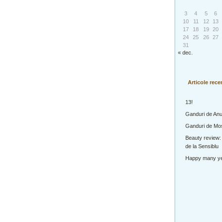
3
4
5
6
10
11
12
13
17
18
19
20
24
25
26
27
31
« dec.
Articole rece
13!
Ganduri de Anu
Ganduri de Mo
Beauty review:
de la Sensiblu
Happy many ye