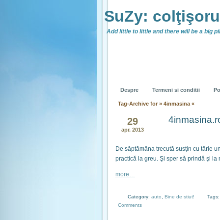
SuZy: colţişor
Add little to little and there will be a big pil
Despre
Termeni si conditii
Po
Tag-Archive for » 4inmasina «
4inmasina.ro
29
apr. 2013
De săptămâna trecută susţin cu tărie un
practică la greu. Şi sper să prindă şi la
more…
Category:
auto
,
Bine de stiut!
Tags
Comments