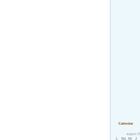
Calendar
august 2
L
Ma
Mi
J