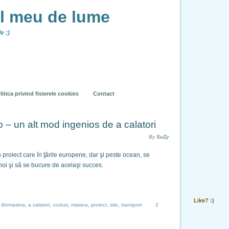
ul meu de lume
e :)
litica privind fisierele cookies
Contact
 – un alt mod ingenios de a calatori
By
SuZy
 proiect care în ţările europene, dar şi peste ocean, se
 noi şi să se bucure de acelaşi succes.
Like? :)
:
4inmasina
,
a calatori
,
costuri
,
masina
,
proiect
,
site
,
transport
2