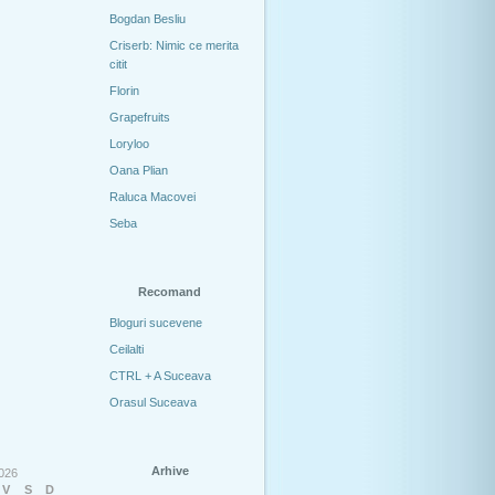
Bogdan Besliu
Criserb: Nimic ce merita
citit
Florin
Grapefruits
Loryloo
Oana Plian
Raluca Macovei
Seba
Recomand
Bloguri sucevene
Ceilalti
CTRL + A Suceava
Orasul Suceava
Arhive
026
V
S
D
Arhive