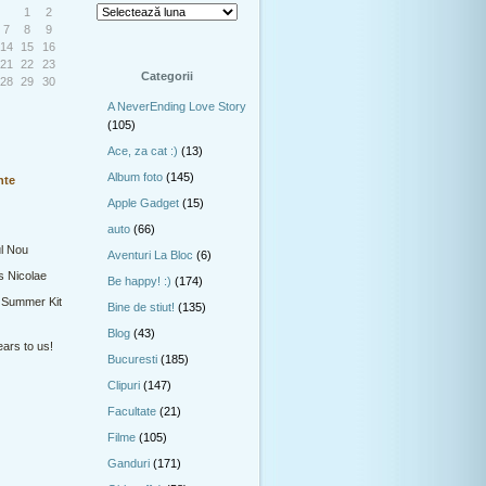
1
2
7
8
9
14
15
16
21
22
23
Categorii
28
29
30
A NeverEnding Love Story
(105)
Ace, za cat :)
(13)
Album foto
(145)
nte
Apple Gadget
(15)
auto
(66)
l Nou
Aventuri La Bloc
(6)
s Nicolae
Be happy! :)
(174)
 Summer Kit
Bine de stiut!
(135)
Blog
(43)
ars to us!
Bucuresti
(185)
Clipuri
(147)
Facultate
(21)
Filme
(105)
Ganduri
(171)