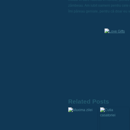
zâmbeau. Am iubit oameni pentru cele m
îmi păreau geniale, pentru că doar eu v
Related Posts