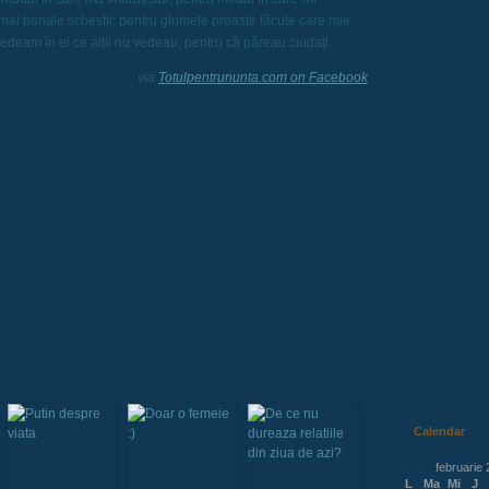
ai banale schestii: pentru glumele proaste făcute care mie
edeam în ei ce alții nu vedeau, pentru că păreau ciudați.
via
Totulpentrununta.com on Facebook
Calendar
februarie
L
Ma
Mi
J