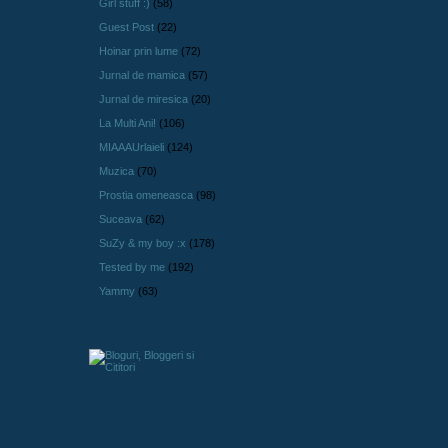
Girl stuff :)
(58)
Guest Post
(22)
Hoinar prin lume
(72)
Jurnal de mamica
(57)
Jurnal de miresica
(20)
La Multi Ani!
(106)
MIAAAUrlaieli
(124)
Muzica
(70)
Prostia omeneasca
(98)
Suceava
(62)
SuZy & my boy :x
(178)
Tested by me
(192)
Yammy
(63)