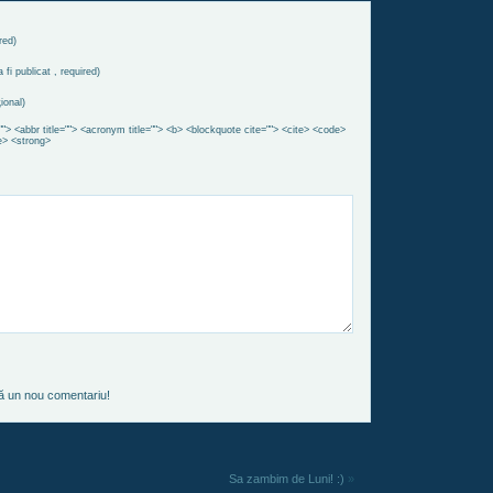
red)
 fi publicat , required)
ional)
""> <abbr title=""> <acronym title=""> <b> <blockquote cite=""> <cite> <code>
e> <strong>
ză un nou comentariu!
Sa zambim de Luni! :)
»