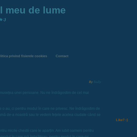
ul meu de lume
e :)
litica privind fisierele cookies
Contact
By
SuZy
umusețea unei persoane. Nu ne îndrăgostim de cel mai
e o au, ci pentru modul în care ne privesc. Ne îndrăgostim de
umă de-a noastră sau le vedem fețele acelea ciudate când se
Like? :)
ntru micile chestii care le aparțin. Am iubit oameni pentru
 modul în care mă îmbrățișau, pentru modul în care-mi