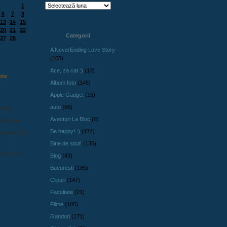
1
6
7
8
13
14
15
20
21
22
Categorii
27
28
A NeverEnding Love Story
(105)
Ace, za cat :)
(13)
nte
Album foto
(145)
Apple Gadget
(15)
auto
(66)
l Nou
Aventuri La Bloc
(6)
s Nicolae
Be happy! :)
(174)
 Summer Kit
Bine de stiut!
(135)
ars to us!
Blog
(43)
Bucuresti
(185)
Clipuri
(147)
Facultate
(21)
Filme
(105)
Ganduri
(171)