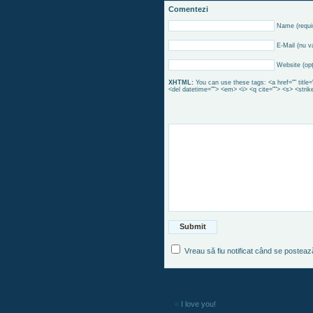
Comentezi
Name (requi
E-Mail (nu va
Website (opţ
XHTML:
You can use these tags: <a href="" title=
<del datetime=""> <em> <i> <q cite=""> <s> <strik
Vreau să fiu notificat când se postea
«
I love you!