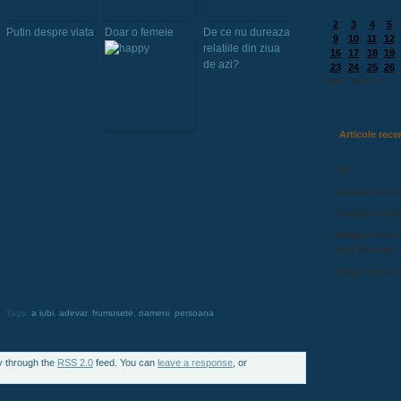
2
3
4
5
Putin despre viata
Doar o femeie
De ce nu dureaza
9
10
11
12
relatiile din ziua
16
17
18
19
de azi?
23
24
25
26
« ian.
mart. »
Articole rece
13!
Ganduri de Anu
Ganduri de Mo
Beauty review:
de la Sensiblu
Happy many ye
Tags:
a iubi
,
adevar
,
frumusete
,
oameni
,
persoana
y through the
RSS 2.0
feed. You can
leave a response
, or