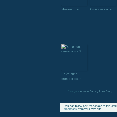
Maxima zilei
Cutia casatoriei
De ce sunt
oamenii tristi?
Category:
A NeverEnding Love Story
You can follow any responses to this entr
trackback
from your own site.