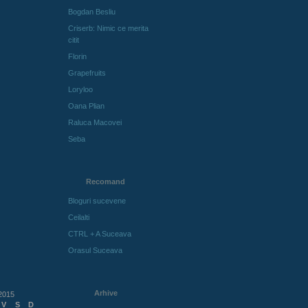
Bogdan Besliu
Criserb: Nimic ce merita
citit
Florin
Grapefruits
Loryloo
Oana Plian
Raluca Macovei
Seba
Recomand
Bloguri sucevene
Ceilalti
CTRL + A Suceava
Orasul Suceava
Arhive
 2015
V
S
D
Arhive