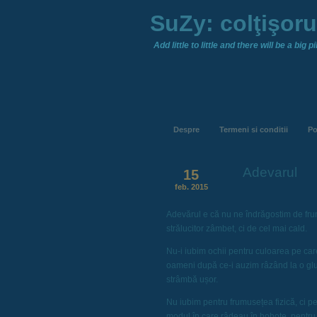
SuZy: colţişor
Add little to little and there will be a big pil
Despre
Termeni si conditii
Po
Adevarul
15
feb. 2015
Adevărul e că nu ne îndrăgostim de fr
strălucitor zâmbet, ci de cel mai cald.
Nu-i iubim ochii pentru culoarea pe car
oameni după ce-i auzim râzând la o gl
strâmbă ușor.
Nu iubim pentru frumusețea fizică, ci pe
modul în care râdeau în hohote, pentru