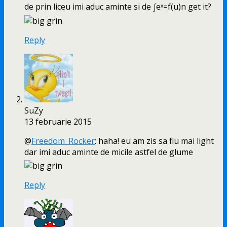
de prin liceu imi aduc aminte si de ∫eˣ=f(u)n get it?
Reply
SuZy
13 februarie 2015
@
Freedom_Rocker
: haha! eu am zis sa fiu mai light
dar imi aduc aminte de micile astfel de glume
Reply