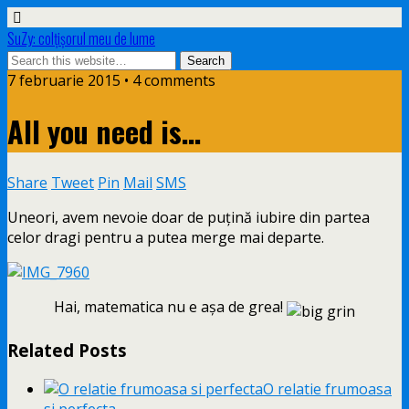
SuZy: colţişorul meu de lume
7 februarie 2015 • 4 comments
All you need is…
Share
Tweet
Pin
Mail
SMS
Uneori, avem nevoie doar de puţină iubire din partea
celor dragi pentru a putea merge mai departe.
Hai, matematica nu e aşa de grea!
Related Posts
O relatie frumoasa
si perfecta