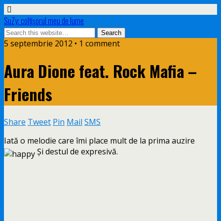
SuZy: colţişorul meu de lume
5 septembrie 2012 • 1 comment
Aura Dione feat. Rock Mafia –
Friends
Share
Tweet
Pin
Mail
SMS
Iată o melodie care îmi place mult de la prima auzire
Şi destul de expresivă.