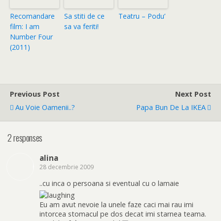
Recomandare
Sa stiti de ce
Teatru – Podu’
film: I am
sa va feriti!
Number Four
(2011)
Previous Post
Next Post
Au Voie Oamenii..?
Papa Bun De La IKEA
2 responses
alina
28 decembrie 2009
..cu inca o persoana si eventual cu o lamaie
Eu am avut nevoie la unele faze caci mai rau imi
intorcea stomacul pe dos decat imi starnea teama.