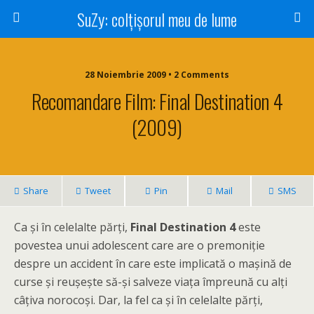
SuZy: colţişorul meu de lume
28 Noiembrie 2009 • 2 Comments
Recomandare Film: Final Destination 4
(2009)
Share
Tweet
Pin
Mail
SMS
Ca şi în celelalte părţi,
Final Destination 4
este
povestea unui adolescent care are o premoniţie
despre un accident în care este implicată o maşină de
curse şi reuşeşte să-şi salveze viaţa împreună cu alţi
câţiva norocoşi. Dar, la fel ca şi în celelalte părţi,