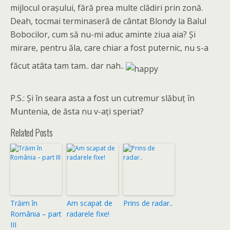
mijlocul oraşului, fără prea multe clădiri prin zonă.
Deah, tocmai terminaseră de cântat Blondy la Balul
Bobocilor, cum să nu-mi aduc aminte ziua aia? Şi
mirare, pentru ăla, care chiar a fost puternic, nu s-a
făcut atâta tam tam.. dar nah..
P.S.: Şi în seara asta a fost un cutremur slăbuţ în
Muntenia, de ăsta nu v-aţi speriat?
Related Posts
Trăim în
Am scapat de
Prins de radar..
România – part
radarele fixe!
III