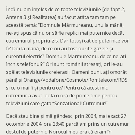
Încă nu am înţeles de ce toate televiziunile [de fapt 2,
Antena 3 şi Realitatea] au făcut atâta tam tam pe
această temă: “Domnule Mărmureanu, unu la mână,
ne-aţi spus că nu or să fie replici mai puternice decât
cutremurul propriu-zis. Dar totuşi cât de puternice vor
fi? Doi la mână, de ce nu au fost oprite gazele şi
curentul electric? Domnule Mărmureanu, de ce ne-aţi
închis telefonul?” Ori sunt românii stresaţi, ori le-au
spălat televiziunile creieraşii. Oameni buni, aţi omorât
până şi Orange/Vodafone/Cosmote/Romtelecom/RDS
şi ce o mai fi şi pentru ce? Pentru că acest mic
cutremur a avut loc la o oră de prime time pentru
televiziuni care gata “Senzaţional! Cutremur!”
Dacă stau bine şi mă gândesc, prin 2004, mai exact 27
octombrie 2004, ora 23:40 parcă am prins un cutremur
destul de puternic. Norocul meu era că eram în