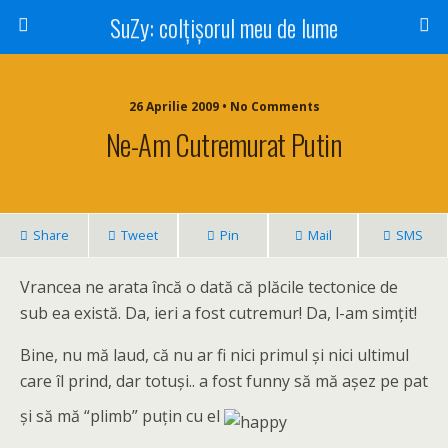
SuZy: colţişorul meu de lume
26 Aprilie 2009 • No Comments
Ne-Am Cutremurat Putin
Share
Tweet
Pin
Mail
SMS
Vrancea ne arata încă o dată că plăcile tectonice de
sub ea există. Da, ieri a fost cutremur! Da, l-am simţit!
Bine, nu mă laud, că nu ar fi nici primul şi nici ultimul
care îl prind, dar totuşi.. a fost funny să mă aşez pe pat
şi să mă “plimb” puţin cu el