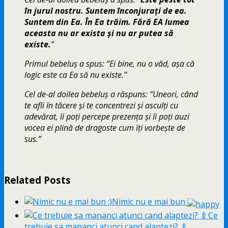
în jurul nostru. Suntem înconjurați de ea.
Suntem din Ea. În Ea trăim. Fără EA lumea
aceasta nu ar exista și nu ar putea să
existe.
”
Primul bebeluș a spus: “Ei bine, nu o văd, așa că
logic este ca Ea să nu existe.”
Cel de-al doilea bebeluș a răspuns: “Uneori, când
te afli în tăcere și te concentrezi și asculți cu
adevărat, îi poți percepe prezența și îi poți auzi
vocea ei plină de dragoste cum îți vorbește de
sus.”
Related Posts
Nimic nu e mai bun
Ce
trebuie sa mananci atunci cand alaptezi? 🍼