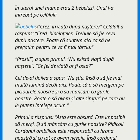
În uterul unei mame erau 2 bebeluși. Unul l-a
intrebat pe celălalt:
“Crezi în viață după naștere?” Celălalt a
răspuns: “Cred, bineînțeles. Trebuie să fie ceva
după naștere. Poate că suntem aici ca să ne
pregătim pentru ce va fi mai târziu.”
“Prostii”, a spus primul. “Nu există viață după
naștere”. “Ce fel de viață ar fi asta?”
Cel de-al doilea a spus: “Nu știu, însă o să fie mai
multă lumină decât aici. Poate că o să mergem pe
picioarele noastre și o să mâncăm cu gurile
noastre. Poate o să avem și alte simțuri pe care nu
le putem înțelege acum.”
Primul a răspuns: “Asta este absurd. Este imposibil
să mergi. Și să mâncăm cu gurile noastre? Ridicol!
Cordonul ombilical este responsabil cu hrana
noastră și cu tot ce avem nevoie. Însă cordonul