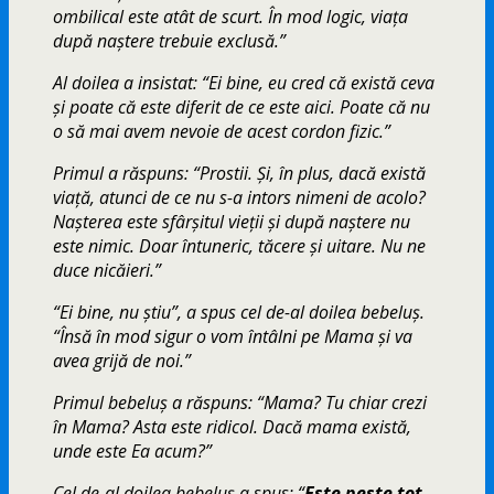
ombilical este atât de scurt. În mod logic, viața
după naștere trebuie exclusă.”
Al doilea a insistat: “Ei bine, eu cred că există ceva
și poate că este diferit de ce este aici. Poate că nu
o să mai avem nevoie de acest cordon fizic.”
Primul a răspuns: “Prostii. Și, în plus, dacă există
viață, atunci de ce nu s-a intors nimeni de acolo?
Nașterea este sfârșitul vieții și după naștere nu
este nimic. Doar întuneric, tăcere și uitare. Nu ne
duce nicăieri.”
“Ei bine, nu știu”, a spus cel de-al doilea bebeluș.
“Însă în mod sigur o vom întâlni pe Mama și va
avea grijă de noi.”
Primul bebeluș a răspuns: “Mama? Tu chiar crezi
în Mama? Asta este ridicol. Dacă mama există,
unde este Ea acum?”
Cel de-al doilea bebeluș a spus: “
Este peste tot