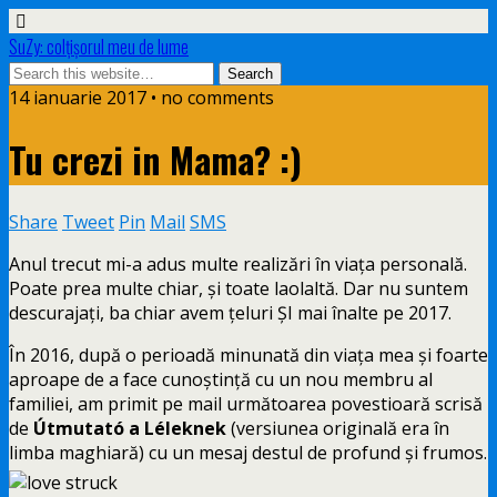
SuZy: colţişorul meu de lume
14 ianuarie 2017 • no comments
Tu crezi in Mama? :)
Share
Tweet
Pin
Mail
SMS
Anul trecut mi-a adus multe realizări în viața personală.
Poate prea multe chiar, și toate laolaltă. Dar nu suntem
descurajați, ba chiar avem țeluri ȘI mai înalte pe 2017.
În 2016, după o perioadă minunată din viața mea și foarte
aproape de a face cunoștință cu un nou membru al
familiei, am primit pe mail următoarea povestioară scrisă
de
Útmutató a Léleknek
(versiunea originală era în
limba maghiară) cu un mesaj destul de profund și frumos.