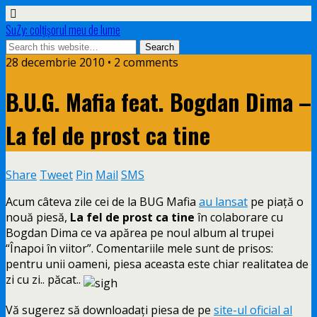
SuZy: colţişorul meu de lume
28 decembrie 2010 • 2 comments
B.U.G. Mafia feat. Bogdan Dima –
La fel de prost ca tine
Share
Tweet
Pin
Mail
SMS
Acum câteva zile cei de la BUG Mafia
au lansat
pe piaţă o
nouă piesă,
La fel de prost ca tine
în colaborare cu
Bogdan Dima ce va apărea pe noul album al trupei
“Înapoi în viitor”. Comentariile mele sunt de prisos:
pentru unii oameni, piesa aceasta este chiar realitatea de
zi cu zi.. păcat..
Vă sugerez să downloadaţi piesa de pe
site-ul oficial al