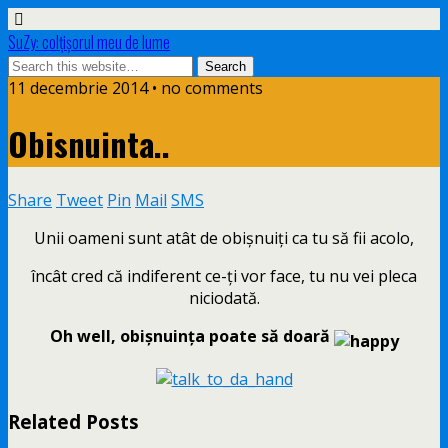
SuZy: colţişorul meu de lume
11 decembrie 2014 • no comments
Obisnuinta..
Share
Tweet
Pin
Mail
SMS
Unii oameni sunt atât de obişnuiţi ca tu să fii acolo,
încât cred că indiferent ce-ţi vor face, tu nu vei pleca
niciodată.
Oh well, obişnuinţa poate să doară
Related Posts