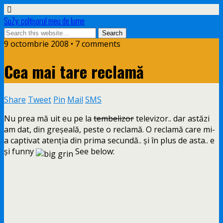
SuZy: colţişorul meu de lume
9 octombrie 2008 • 7 comments
Cea mai tare reclamă
Share
Tweet
Pin
Mail
SMS
Nu prea mă uit eu pe la
tembelizor
televizor.. dar astăzi
am dat, din greşeală, peste o reclamă. O reclamă care mi-
a captivat atenţia din prima secundă.. şi în plus de asta.. e
şi funny
See below: