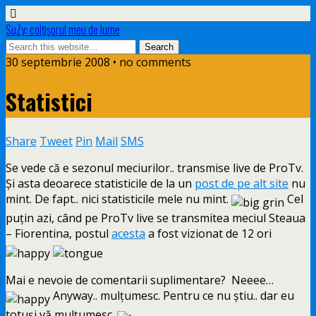
SuZy: colţişorul meu de lume
30 septembrie 2008 • no comments
Statistici
Share
Tweet
Pin
Mail
SMS
Se vede că e sezonul meciurilor.. transmise live de ProTv.
Şi asta deoarece statisticile de la un
post de pe alt site
nu
mint. De fapt.. nici statisticile mele nu mint.
Cel
puţin azi, când pe ProTv live se transmitea meciul Steaua
– Fiorentina, postul
acesta
a fost vizionat de 12 ori
Mai e nevoie de comentarii suplimentare? Neeee…
Anyway.. mulţumesc. Pentru ce nu ştiu.. dar eu
totuşi vă mulţumesc.